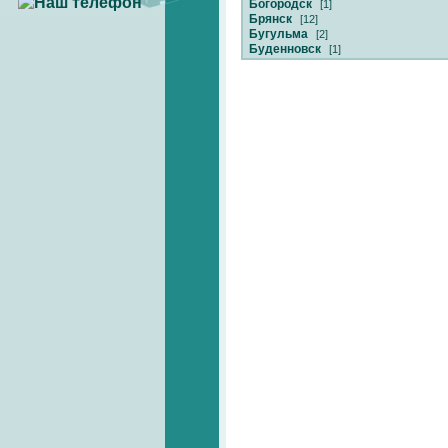
Богородск
[1]
Брянск
[12]
Бугульма
[2]
Буденновск
[1]
Великий Новгород
[2]
Верещагино
[1]
Владивосток
[14]
Владимир
[26]
Волгоград
[30]
Волгодонск
[2]
Волжский
[2]
Вологда
[11]
Воронеж
[37]
Воскресенск
[2]
Выкса
[4]
Вязьма
[1]
Гагарин
[1]
Глазов
[1]
Городец
[2]
Губкин
[1]
Гусь-Хрустальный
[2]
Дзержинск
[6]
Екатеринбург
[39]
Елабуга
[1]
Елец
[1]
Ессентуки
[1]
Жигулевск
[2]
Заволжье
[1]
Заречный
[4]
Зеленоград
[2]