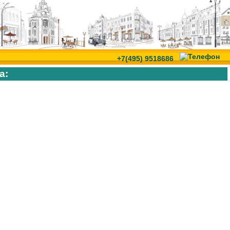
+7(495) 9518686
а: