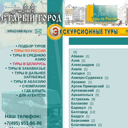
info@oldcity.ru
П
•
ПОДБОР ТУРОВ
•
ТУРЫ ПО РОССИИ
[4]
•
ТУРЫ В СРЕДНЮЮ
Абакан
[1]
АЗИЮ
Азов
[2]
•
ТУРЫ В БЕЛАРУСЬ
Александров
[2]
•
ТУРЫ В ЗАКАВКАЗЬЕ
Анапа
[1]
•
ТУРЫ В ДАЛЬНЕЕ
Ангарск
[1]
ЗАРУБЕЖЬЕ
Анжеро-Судженск
[1]
•
ТУРЫ В АБХАЗИЮ
Арзамас
[1]
•
Артем Приморский
О КОМПАНИИ
[1]
•
Артемовский
[1]
ГДЕ КУПИТЬ
Архангельск
•
[5]
ДЛЯ АГЕНТСТВ
Астрахань
[8]
Балаково
[1]
Барнаул
[4]
Белгород
[12]
Наш телефон:
Бердск
[1]
Березники
[2]
+7(495) 951-86-86
Благовещенск
[2]