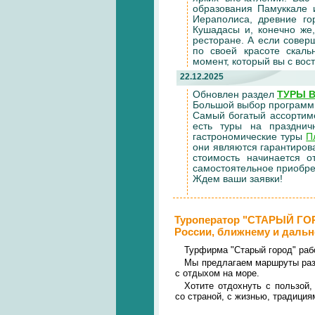
образования Памуккале 
Иераполиса, древние го
Кушадасы и, конечно же
ресторане. А если сове
по своей красоте скал
момент, который вы с вос
22.12.2025
Обновлен раздел
ТУРЫ 
Большой выбор программ 
Самый богатый ассортиме
есть туры на праздни
гастрономические туры
П
они являются гарантиров
стоимость начинается 
самостоятельное приобре
Ждем ваши заявки!
Туроператор "СТАРЫЙ ГОР
России, ближнему и дальне
Турфирма "Старый город" рабо
Мы предлагаем маршруты раз
с отдыхом на море.
Хотите отдохнуть с пользой,
со страной, с жизнью, традиция