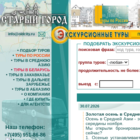
info@oldcity.ru
П
ПОДОБРАТЬ ЭКСКУРСИО
поисковая фраза:
•
ПОДБОР ТУРОВ
•
ТУРЫ ПО РОССИИ
•
ТУРЫ В СРЕДНЮЮ
группа туров:
АЗИЮ
•
ТУРЫ В БЕЛАРУСЬ
продолжительность не более:
•
ТУРЫ В ЗАКАВКАЗЬЕ
•
ТУРЫ В ДАЛЬНЕЕ
выезд
с:
ЗАРУБЕЖЬЕ
•
ТУРЫ В АБХАЗИЮ
•
О КОМПАНИИ
•
ГДЕ КУПИТЬ
•
ДЛЯ АГЕНТСТВ
30.07.2026
Золотая осень в Средне
Осень в Средней Азии - э
середины ноября.
Наш телефон:
Мы открыли бронирован
сейчас?
+7(495) 951-86-86
1. Осенью устанавливае