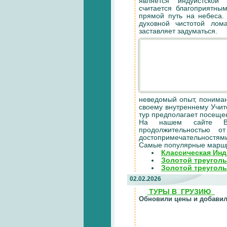
является индуистской
считается благоприятны
прямой путь на небеса.
духовной чистотой лом
заставляет задуматься.
неведомый опыт, пониман
своему внутреннему Учит
тур предполагает посеще
На нашем сайте Вы
продолжительностью 
достопримечательностями
Самые популярные марш
Классическая Инд
Золотой треугол
Золотой треуголь
02.02.2026
ТУРЫ В ГРУЗИЮ
Обновили цены и добавили