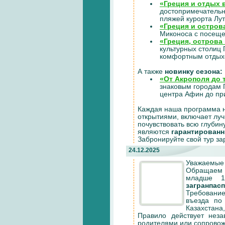
«Греция и отдых 
достопримечательн
пляжей курорта Лут
«Греция и остров
Миконоса с посеще
«Греция, острова
культурных столиц
комфортным отдых
А также
новинку сезона:
«От Акрополя до 
знаковым городам 
центра Афин до пр
Каждая наша программа 
открытиями, включает лу
почувствовать всю глубин
являются
гарантирован
Забронируйте свой тур за
24.12.2025
Уважаемые 
Обращаем в
младше 1
загранпас
Требовани
въезда по 
Казахстана
Правило действует неза
родителями или сопров