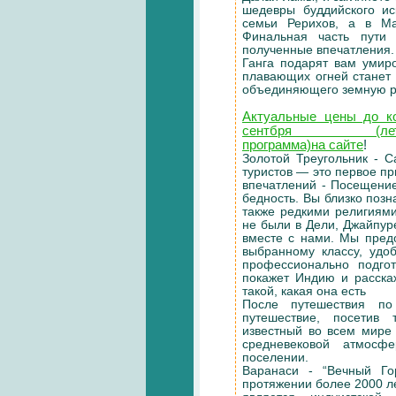
шедевры буддийского ис
семьи Рерихов, а в Ма
Финальная часть пути
полученные впечатления.
Ганга подарят вам умир
плавающих огней станет 
объединяющего земную ра
Актуальные цены до к
сентбря (лет
программа)на сайте
!
Золотой Треугольник - 
туристов — это первое пр
впечатлений - Посещение
бедность. Вы близко поз
также редкими религиями
не были в Дели, Джайпур
вместе с нами. Мы пред
выбранному классу, удо
профессионально подгот
покажет Индию и расска
такой, какая она есть
После путешествия по
путешествие, посетив 
известный во всем мире
средневековой атмосф
поселении.
Варанаси - “Вечный Го
протяжении более 2000 ле