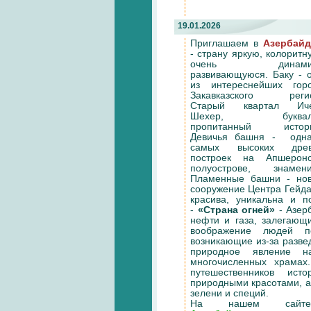
19.01.2026
Приглашаем в
Азербай
- страну яркую, колоритн
очень динамич
развивающуюся. Баку - 
из интереснейших гор
Закавказского регио
Старый квартал Иче
Шехер, буквал
пропитанный истори
Девичья башня - одна
самых высоких древ
построек на Апшеронс
полуострове, знамени
Пламенные башни - нов
сооружение Центра Гейда
красива, уникальна и 
-
«Страна огней»
- Азер
нефти и газа, залегающ
воображение людей п
возникающие из-за разве
природное явление н
многочисленных храмах
путешественников ист
природными красотами, а
зелени и специй.
На нашем сай