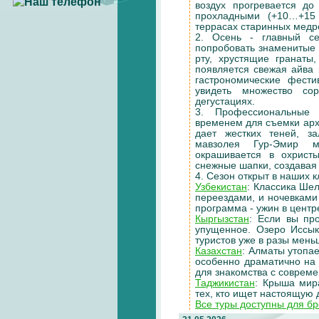
воздух прогревается д
прохладными (+10…+15 
террасах старинных медр
2. Осень - главный с
попробовать знаменитые 
рту, хрустящие гранаты
появляется свежая айва 
гастрономические фести
увидеть множество со
дегустациях.
3. Профессиональные 
временем для съемки арх
дает жестких теней, з
мавзолея Гур-Эмир м
окрашивается в охрист
снежные шапки, создавая 
4. Сезон открыт в наших
Узбекистан
: Классика Ше
переездами, и ночевками
программа - ужин в центр
Кыргызстан
: Если вы пр
упущенное. Озеро Иссык
туристов уже в разы мень
Казахстан
: Алматы утопае
особенно драматично на 
для знакомства с соврем
Таджикистан
: Крыша мир
тех, кто ищет настоящую 
Все туры доступны для бр