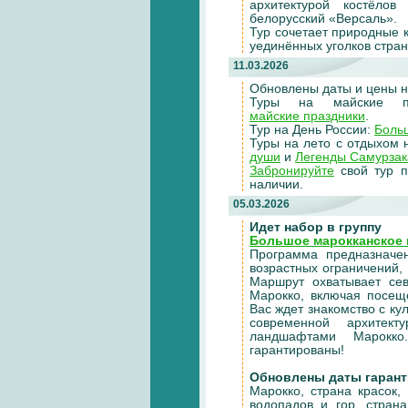
архитектурой костёло
белорусский «Версаль».
Тур сочетает природные 
уединённых уголков стран
11.03.2026
Обновлены даты и цены 
Туры на майские п
майские праздники
.
Тур на День России:
Больш
Туры на лето с отдыхом 
души
и
Легенды Самурзак
Забронируйте
свой тур п
наличии.
05.03.2026
Идет набор в группу
Большое марокканское 
Программа предназначен
возрастных ограничений,
Маршрут охватывает сев
Марокко, включая посещ
Вас ждет знакомство с к
современной архитект
ландшафтами Марокк
гарантированы!
Обновлены даты гаран
Марокко, страна красок,
водопадов и гор, стран