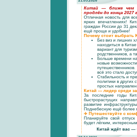
21.05.2026
Китай — ближе чем к
продлён до конца 2027 
Отличная новость для все
ярких впечатлениях! К
граждан России до 31 дек
ещё проще и удобнее!
Почему стоит выбрать 
Без виз и лишних х
находиться в Кита
вариант для туризм
родственников, а т
Больше времени на
новые возможности 
путешественников. 
всё это стало досту
Стабильность и пр
политики в других 
простых направлен
Китай — лидер среди з
За последние годы Ки
быстрорастущих направ
развитие инфраструктур
Поднебесную ещё более 
✈️ Путешествуйте с ком
Планируйте свой отпуск
будет лёгким, интересны
Китай ждёт вас — 