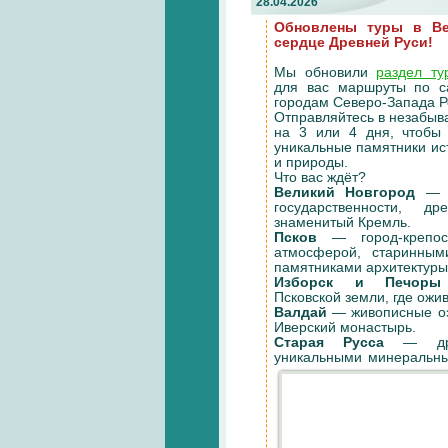
28.04.2026
Обновлены туры в Ве
сердце Древней Руси!
Мы обновили
раздел ту
для вас маршруты по 
городам Северо-Запада Р
Отправляйтесь в незабыв
на 3 или 4 дня, чтобы 
уникальные памятники ис
и природы.
Что вас ждёт?
Великий Новгород
— к
государственности, 
знаменитый Кремль.
Псков
— город-крепос
атмосферой, старинны
памятниками архитектуры
Изборск и Печоры
Псковской земли, где ожи
Валдай
— живописные оз
Иверский монастырь.
Старая Русса
— дре
уникальными минеральны