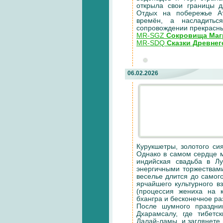
открыла свои границы д
Отдых на побережье Ат
времён, а насладитьс
сопровождении прекрасны
MR-SGZ
Сокровища Маг
MR-SDQ
Сказки Древнег
06.02.2026
Курукшетры, золотого с
Однако в самом сердце 
индийская свадьба в Л
энергичными торжествами
веселье длится до самог
ярчайшего культурного 
(процессия жениха на 
бхангра и бесконечное ра
После шумного праздни
Дхарамсалу, где тибет
Далай-ламы, и заглянете 