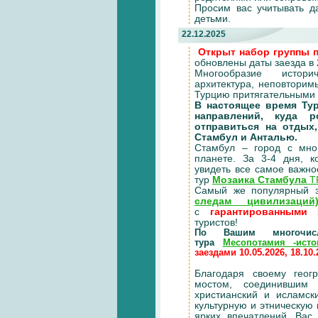
Просим вас учитывать 
детьми.
22.12.2025
Открыт набор группы 
обновлены даты заезда в
Многообразие историч
архитектура, неповторим
Турцию притягательными в
В настоящее время Ту
направлений, куда 
отправиться на отдых
Стамбул и Анталью.
Стамбул – город с мно
планете. За 3-4 дня, к
увидеть все самое важно
тур
Мозаика Стамбула
T
Самый же популярный 
следам цивилизаций
с
гарантированными 
туристов!
По Вашим многочис
тура
Месопотамия -исто
заездами 10.05.2026, 18.10.
Благодаря своему геог
мостом, соединившим
христианский и исламск
культурную и этническую 
ярких впечатлений. Вас